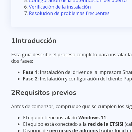
Configuración de la autenticación del puerto
Verificación de la instalación
Resolución de problemas frecuentes
1
Introducción
Esta guía describe el proceso completo para instalar 
dos fases:
Fase 1:
Instalación del driver de la impresora Sh
Fase 2:
Instalación y configuración del cliente Pa
2
Requisitos previos
Antes de comenzar, compruebe que se cumplen los sigu
El equipo tiene instalado
Windows 11
.
El equipo está conectado a la
red de la ETSISI
(cab
Dispone de
permisos de administrador local
en